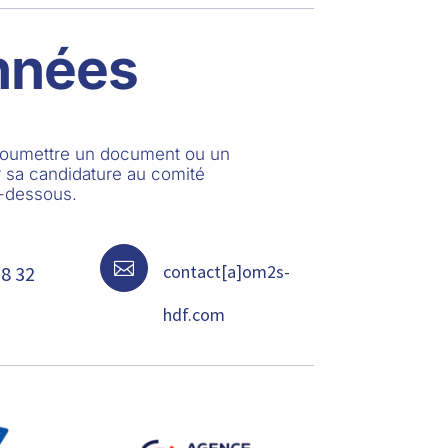
nnées
 soumettre un document ou un
 sa candidature au comité
i-dessous.

contact[a]om2s-
68 32
hdf.com