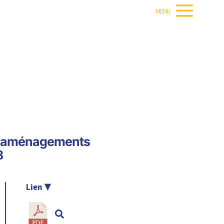
MENU
é, aménagements
8