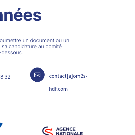
nnées
 soumettre un document ou un
 sa candidature au comité
i-dessous.

contact[a]om2s-
68 32
hdf.com