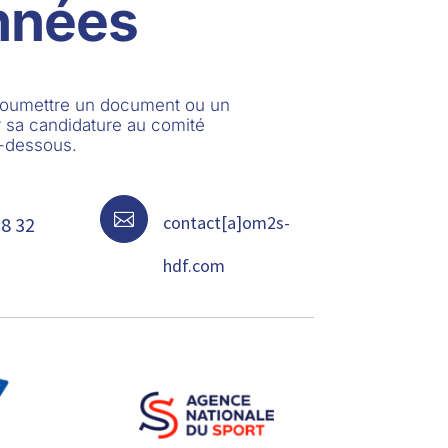
nnées
 soumettre un document ou un
 sa candidature au comité
i-dessous.

contact[a]om2s-
68 32
hdf.com