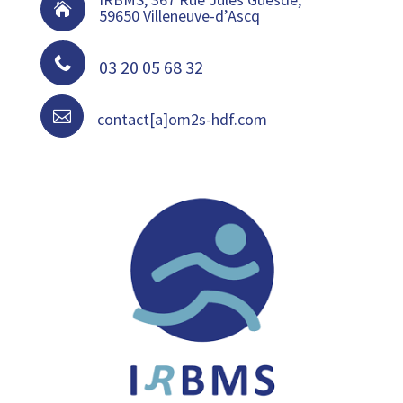

59650 Villeneuve-d’Ascq

03 20 05 68 32

contact[a]om2s-hdf.com