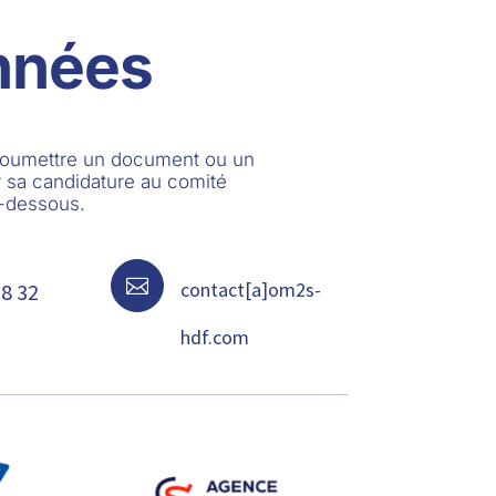
nnées
 soumettre un document ou un
 sa candidature au comité
i-dessous.

contact[a]om2s-
68 32
hdf.com