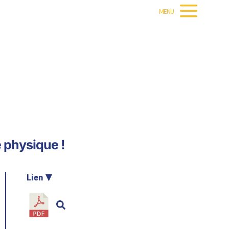
MENU
é physique !