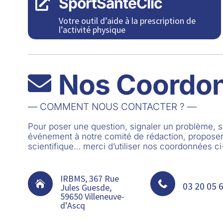
SportSantéClic

Votre outil d’aide à la prescription de
l’activité physique
Nos Coordo

— COMMENT NOUS CONTACTER ? —
Pour poser une question, signaler un problème,
événement à notre comité de rédaction, proposer
scientifique… merci d’utiliser nos coordonnées c
IRBMS, 367 Rue


03 20 05 
Jules Guesde,
59650 Villeneuve-
d’Ascq