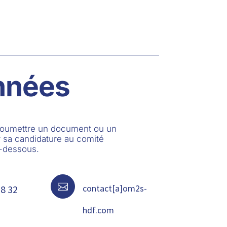
nnées
 soumettre un document ou un
 sa candidature au comité
i-dessous.

contact[a]om2s-
68 32
hdf.com