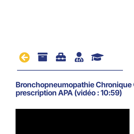





Bronchopneumopathie Chronique O
prescription APA (vidéo : 10:59)