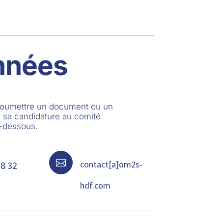
nnées
 soumettre un document ou un
 sa candidature au comité
i-dessous.

contact[a]om2s-
68 32
hdf.com