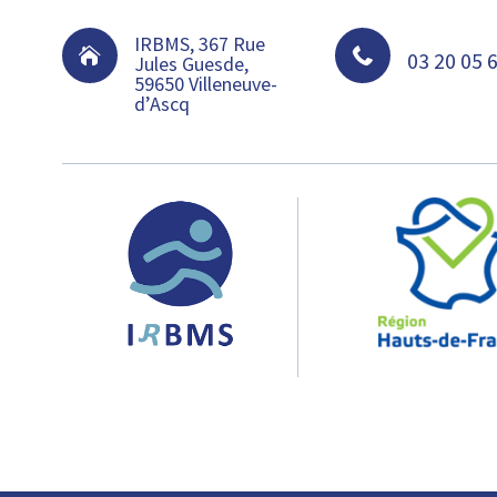
IRBMS, 367 Rue


03 20 05 
Jules Guesde,
59650 Villeneuve-
d’Ascq