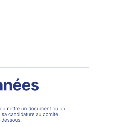
nnées
 soumettre un document ou un
 sa candidature au comité
i-dessous.