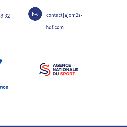

contact[a]om2s-
68 32
hdf.com