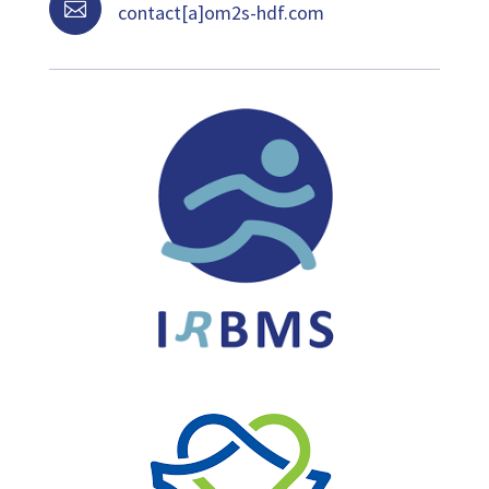

contact[a]om2s-hdf.com