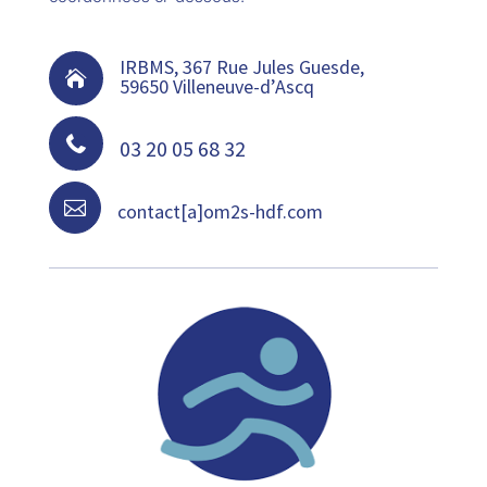
IRBMS, 367 Rue Jules Guesde,

59650 Villeneuve-d’Ascq

03 20 05 68 32

contact[a]om2s-hdf.com