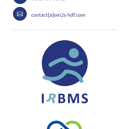

contact[a]om2s-hdf.com