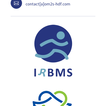

contact[a]om2s-hdf.com