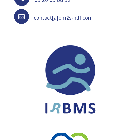

contact[a]om2s-hdf.com