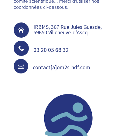
comité scientifique… merci d’utiliser nos
coordonnées ci-dessous.
IRBMS, 367 Rue Jules Guesde,

59650 Villeneuve-d’Ascq

03 20 05 68 32

contact[a]om2s-hdf.com