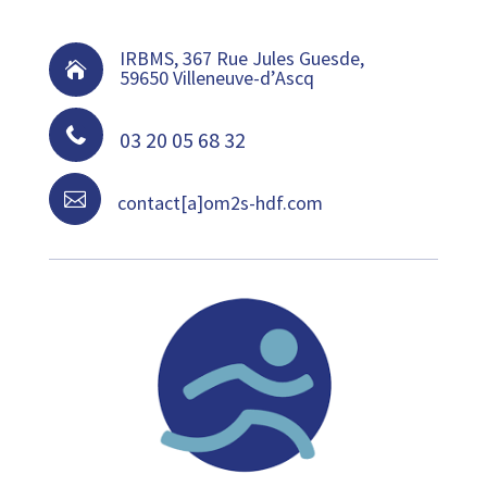
IRBMS, 367 Rue Jules Guesde,

59650 Villeneuve-d’Ascq

03 20 05 68 32

contact[a]om2s-hdf.com