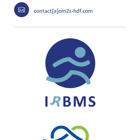

contact[a]om2s-hdf.com