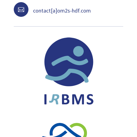

contact[a]om2s-hdf.com