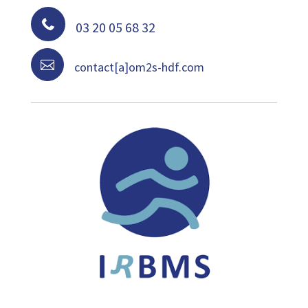

03 20 05 68 32

contact[a]om2s-hdf.com