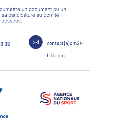
 soumettre un document ou un
 sa candidature au comité
i-dessous.

contact[a]om2s-
68 32
hdf.com