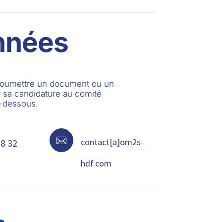
nnées
 soumettre un document ou un
 sa candidature au comité
i-dessous.

contact[a]om2s-
68 32
hdf.com