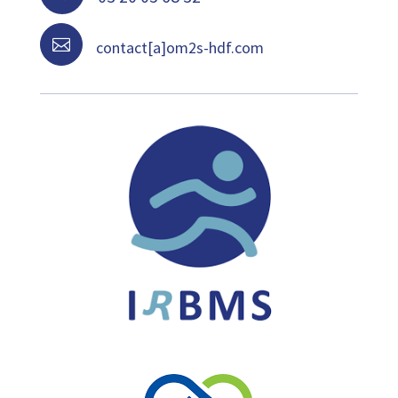

contact[a]om2s-hdf.com