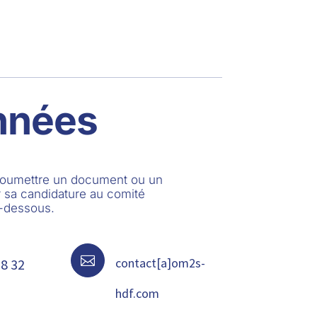
nnées
 soumettre un document ou un
 sa candidature au comité
i-dessous.

contact[a]om2s-
68 32
hdf.com