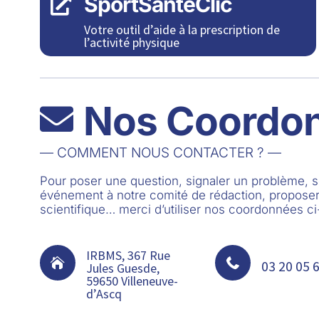
SportSantéClic

Votre outil d’aide à la prescription de
l’activité physique
Nos Coordo

— COMMENT NOUS CONTACTER ? —
Pour poser une question, signaler un problème,
événement à notre comité de rédaction, proposer
scientifique… merci d’utiliser nos coordonnées c
IRBMS, 367 Rue


03 20 05 
Jules Guesde,
59650 Villeneuve-
d’Ascq