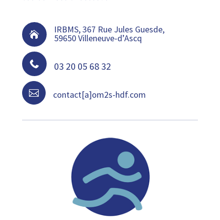
IRBMS, 367 Rue Jules Guesde,

59650 Villeneuve-d’Ascq

03 20 05 68 32

contact[a]om2s-hdf.com