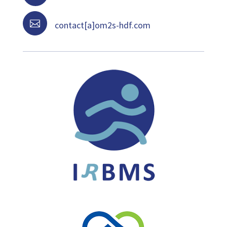

contact[a]om2s-hdf.com