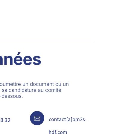
nnées
 soumettre un document ou un
 sa candidature au comité
i-dessous.

contact[a]om2s-
68 32
hdf.com