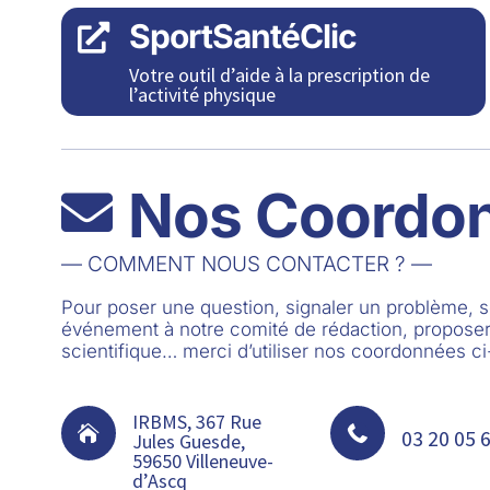
SportSantéClic

Votre outil d’aide à la prescription de
l’activité physique
Nos Coordo

— COMMENT NOUS CONTACTER ? —
Pour poser une question, signaler un problème,
événement à notre comité de rédaction, proposer
scientifique… merci d’utiliser nos coordonnées c
IRBMS, 367 Rue


03 20 05 
Jules Guesde,
59650 Villeneuve-
d’Ascq