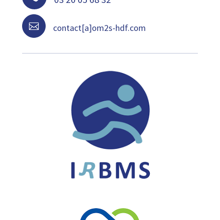

contact[a]om2s-hdf.com